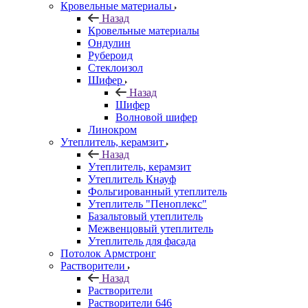
Кровельные материалы
Назад
Кровельные материалы
Ондулин
Рубероид
Стеклоизол
Шифер
Назад
Шифер
Волновой шифер
Линокром
Утеплитель, керамзит
Назад
Утеплитель, керамзит
Утеплитель Кнауф
Фольгированный утеплитель
Утеплитель "Пеноплекс"
Базальтовый утеплитель
Межвенцовый утеплитель
Утеплитель для фасада
Потолок Армстронг
Растворители
Назад
Растворители
Растворители 646