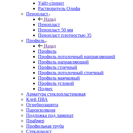
Уайт-спирит
Растворитель Олифа
Пенопласт
Назад
Пенопласт
Пенопласт 50 мм
Пенопласт плотностью 35
Профиль
Назад
Профиль
Профиль потолочный направляющий
Профиль направляющий
Профиль стоечный
Профиль потолочный стоечный
Профиль маячковый
Профиль угловой
Подвес
Арматура стеклопластиковая
Клей ПВА
Огнебиозащита
Пароизоляция
Подложка под ламинат
Праймер
Профильная труба
Стеклохолст