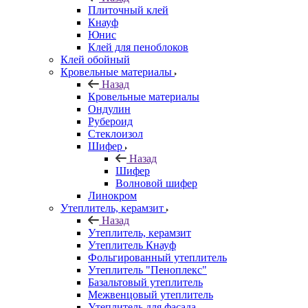
Плиточный клей
Кнауф
Юнис
Клей для пеноблоков
Клей обойный
Кровельные материалы
Назад
Кровельные материалы
Ондулин
Рубероид
Стеклоизол
Шифер
Назад
Шифер
Волновой шифер
Линокром
Утеплитель, керамзит
Назад
Утеплитель, керамзит
Утеплитель Кнауф
Фольгированный утеплитель
Утеплитель "Пеноплекс"
Базальтовый утеплитель
Межвенцовый утеплитель
Утеплитель для фасада