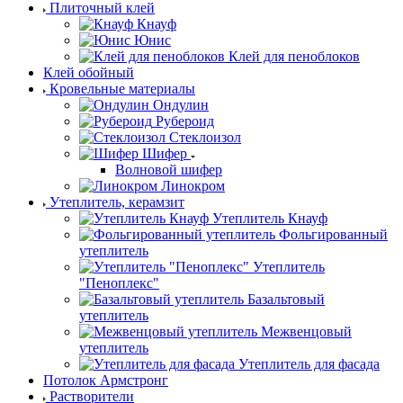
Плиточный клей
Кнауф
Юнис
Клей для пеноблоков
Клей обойный
Кровельные материалы
Ондулин
Рубероид
Стеклоизол
Шифер
Волновой шифер
Линокром
Утеплитель, керамзит
Утеплитель Кнауф
Фольгированный
утеплитель
Утеплитель
"Пеноплекс"
Базальтовый
утеплитель
Межвенцовый
утеплитель
Утеплитель для фасада
Потолок Армстронг
Растворители