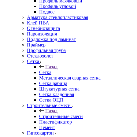
Профиль маячковый
Профиль угловой
Подвес
Арматура стеклопластиковая
Клей ПВА
Огнебиозащита
Пароизоляция
Подложка под ламинат
Праймер
Профильная труба
Стеклохолст
Сетка
Назад
Сетка
Металлическая сварная сетка
Сетка рабица
Штукатурная сетка
Сетка кладочная
Сетка ОЦП
Строительные смеси
Назад
Строительные смеси
Пластификатор
Цемент
Гипсокартон