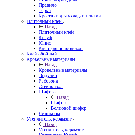
Правило
Терки
Крестики для укладки плитки
Плиточный клей
Назад
Плиточный клей
Кнауф
Юнис
Клей для пеноблоков
Клей обойный
Кровельные материалы
Назад
Кровельные материалы
Ондулин
Рубероид
Стеклоизол
Шифер
Назад
Шифер
Волновой шифер
Линокром
Утеплитель, керамзит
Назад
Утеплитель, керамзит