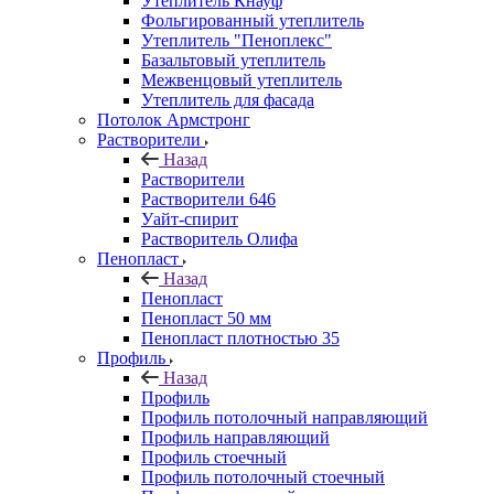
Утеплитель Кнауф
Фольгированный утеплитель
Утеплитель "Пеноплекс"
Базальтовый утеплитель
Межвенцовый утеплитель
Утеплитель для фасада
Потолок Армстронг
Растворители
Назад
Растворители
Растворители 646
Уайт-спирит
Растворитель Олифа
Пенопласт
Назад
Пенопласт
Пенопласт 50 мм
Пенопласт плотностью 35
Профиль
Назад
Профиль
Профиль потолочный направляющий
Профиль направляющий
Профиль стоечный
Профиль потолочный стоечный