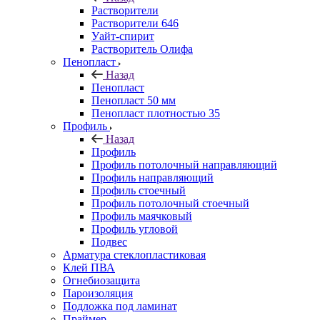
Растворители
Растворители 646
Уайт-спирит
Растворитель Олифа
Пенопласт
Назад
Пенопласт
Пенопласт 50 мм
Пенопласт плотностью 35
Профиль
Назад
Профиль
Профиль потолочный направляющий
Профиль направляющий
Профиль стоечный
Профиль потолочный стоечный
Профиль маячковый
Профиль угловой
Подвес
Арматура стеклопластиковая
Клей ПВА
Огнебиозащита
Пароизоляция
Подложка под ламинат
Праймер