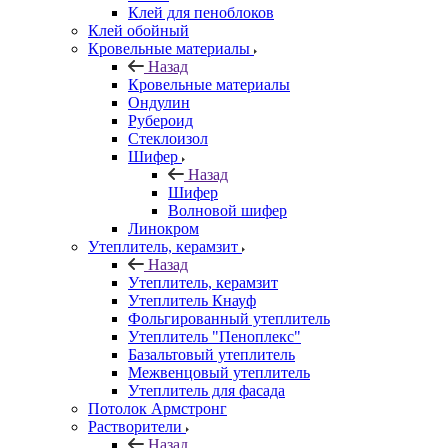
Клей для пеноблоков
Клей обойный
Кровельные материалы
Назад
Кровельные материалы
Ондулин
Рубероид
Стеклоизол
Шифер
Назад
Шифер
Волновой шифер
Линокром
Утеплитель, керамзит
Назад
Утеплитель, керамзит
Утеплитель Кнауф
Фольгированный утеплитель
Утеплитель "Пеноплекс"
Базальтовый утеплитель
Межвенцовый утеплитель
Утеплитель для фасада
Потолок Армстронг
Растворители
Назад