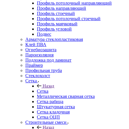
Профиль потолочный направляющий
Профиль направляющий
Профиль стоечный
Профиль потолочный стоечный
Профиль маячковый
Профиль угловой
Подвес
Арматура стеклопластиковая
Клей ПВА
Огнебиозащита
Пароизоляция
Подложка под ламинат
Праймер
Профильная труба
Стеклохолст
Сетка
Назад
Сетка
Металлическая сварная сетка
Сетка рабица
Штукатурная сетка
Сетка кладочная
Сетка ОЦП
Строительные смеси
Назад