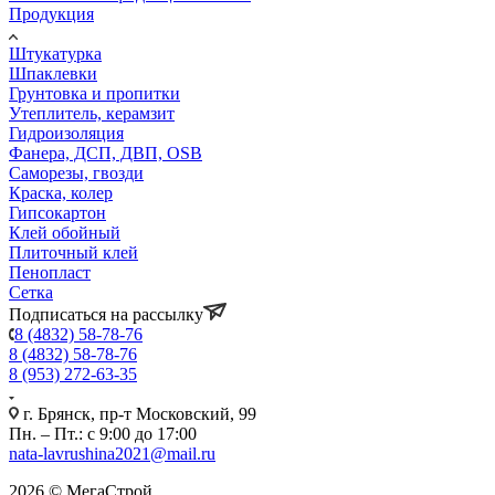
Продукция
Штукатурка
Шпаклевки
Грунтовка и пропитки
Утеплитель, керамзит
Гидроизоляция
Фанера, ДСП, ДВП, OSB
Саморезы, гвозди
Краска, колер
Гипсокартон
Клей обойный
Плиточный клей
Пенопласт
Сетка
Подписаться на рассылку
8 (4832) 58-78-76
8 (4832) 58-78-76
8 (953) 272-63-35
г. Брянск, пр-т Московский, 99
Пн. – Пт.: с 9:00 до 17:00
nata-lavrushina2021@mail.ru
2026 © МегаСтрой