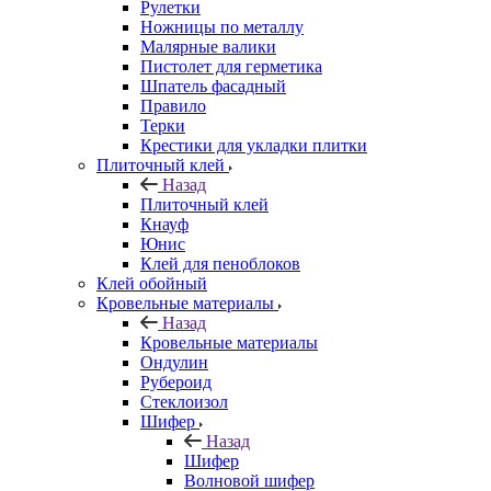
Рулетки
Ножницы по металлу
Малярные валики
Пистолет для герметика
Шпатель фасадный
Правило
Терки
Крестики для укладки плитки
Плиточный клей
Назад
Плиточный клей
Кнауф
Юнис
Клей для пеноблоков
Клей обойный
Кровельные материалы
Назад
Кровельные материалы
Ондулин
Рубероид
Стеклоизол
Шифер
Назад
Шифер
Волновой шифер