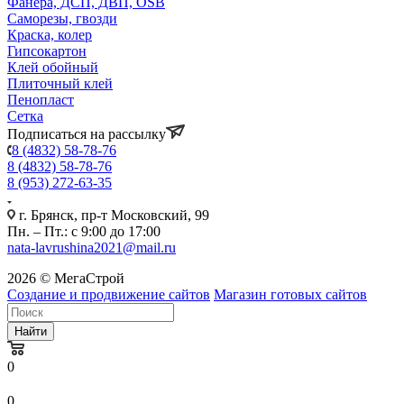
Фанера, ДСП, ДВП, OSB
Саморезы, гвозди
Краска, колер
Гипсокартон
Клей обойный
Плиточный клей
Пенопласт
Сетка
Подписаться на рассылку
8 (4832) 58-78-76
8 (4832) 58-78-76
8 (953) 272-63-35
г. Брянск, пр-т Московский, 99
Пн. – Пт.: с 9:00 до 17:00
nata-lavrushina2021@mail.ru
2026 © МегаСтрой
Создание и продвижение сайтов
Магазин готовых сайтов
Найти
0
0