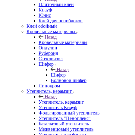
Плиточный клей
Кнауф
Юнис
Клей для пеноблоков
Клей обойный
Кровельные материалы
Назад
Кровельные материалы
Ондулин
Рубероид
Стеклоизол
Шифер
Назад
Шифер
Волновой шифер
Линокром
Утеплитель, керамзит
Назад
Утеплитель, керамзит
Утеплитель Кнауф
Фольгированный утеплитель
Утеплитель "Пеноплекс"
Базальтовый утеплитель
Межвенцовый утеплитель
Утеплитель для фасада