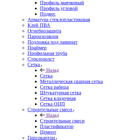
Профиль маячковый
Профиль угловой
Подвес
Арматура стеклопластиковая
Клей ПВА
Огнебиозащита
Пароизоляция
Подложка под ламинат
Праймер
Профильная труба
Стеклохолст
Сетка
Назад
Сетка
Металлическая сварная сетка
Сетка рабица
Штукатурная сетка
Сетка кладочная
Сетка ОЦП
Строительные смеси
Назад
Строительные смеси
Пластификатор
Цемент
Гипсокартон