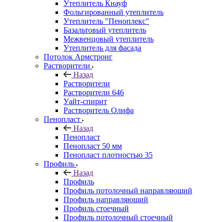
Утеплитель Кнауф
Фольгированный утеплитель
Утеплитель "Пеноплекс"
Базальтовый утеплитель
Межвенцовый утеплитель
Утеплитель для фасада
Потолок Армстронг
Растворители
Назад
Растворители
Растворители 646
Уайт-спирит
Растворитель Олифа
Пенопласт
Назад
Пенопласт
Пенопласт 50 мм
Пенопласт плотностью 35
Профиль
Назад
Профиль
Профиль потолочный направляющий
Профиль направляющий
Профиль стоечный
Профиль потолочный стоечный