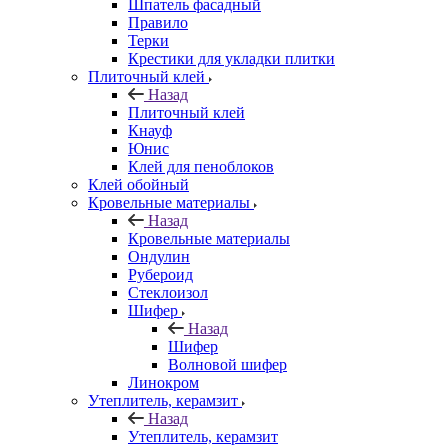
Шпатель фасадный
Правило
Терки
Крестики для укладки плитки
Плиточный клей
Назад
Плиточный клей
Кнауф
Юнис
Клей для пеноблоков
Клей обойный
Кровельные материалы
Назад
Кровельные материалы
Ондулин
Рубероид
Стеклоизол
Шифер
Назад
Шифер
Волновой шифер
Линокром
Утеплитель, керамзит
Назад
Утеплитель, керамзит