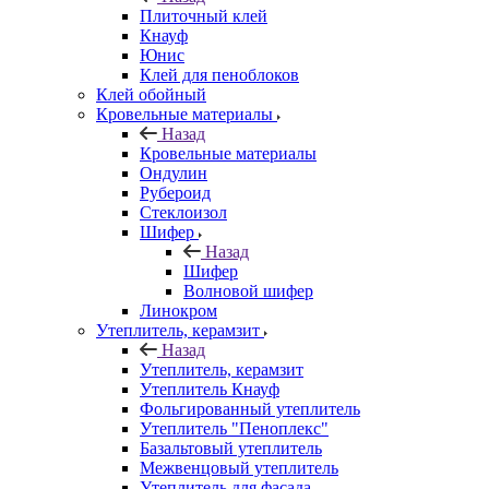
Плиточный клей
Кнауф
Юнис
Клей для пеноблоков
Клей обойный
Кровельные материалы
Назад
Кровельные материалы
Ондулин
Рубероид
Стеклоизол
Шифер
Назад
Шифер
Волновой шифер
Линокром
Утеплитель, керамзит
Назад
Утеплитель, керамзит
Утеплитель Кнауф
Фольгированный утеплитель
Утеплитель "Пеноплекс"
Базальтовый утеплитель
Межвенцовый утеплитель
Утеплитель для фасада