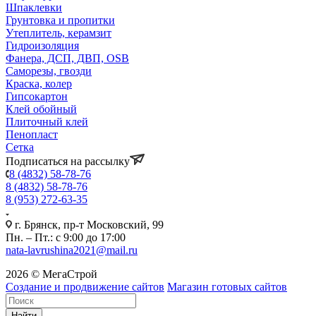
Шпаклевки
Грунтовка и пропитки
Утеплитель, керамзит
Гидроизоляция
Фанера, ДСП, ДВП, OSB
Саморезы, гвозди
Краска, колер
Гипсокартон
Клей обойный
Плиточный клей
Пенопласт
Сетка
Подписаться на рассылку
8 (4832) 58-78-76
8 (4832) 58-78-76
8 (953) 272-63-35
г. Брянск, пр-т Московский, 99
Пн. – Пт.: с 9:00 до 17:00
nata-lavrushina2021@mail.ru
2026 © МегаСтрой
Создание и продвижение сайтов
Магазин готовых сайтов
Найти