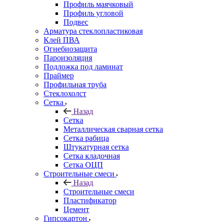
Профиль маячковый
Профиль угловой
Подвес
Арматура стеклопластиковая
Клей ПВА
Огнебиозащита
Пароизоляция
Подложка под ламинат
Праймер
Профильная труба
Стеклохолст
Сетка
Назад
Сетка
Металлическая сварная сетка
Сетка рабица
Штукатурная сетка
Сетка кладочная
Сетка ОЦП
Строительные смеси
Назад
Строительные смеси
Пластификатор
Цемент
Гипсокартон