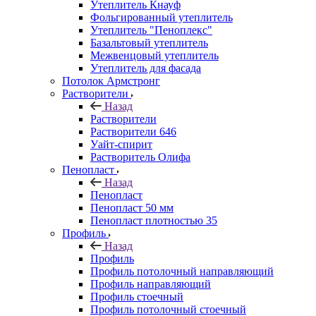
Утеплитель Кнауф
Фольгированный утеплитель
Утеплитель "Пеноплекс"
Базальтовый утеплитель
Межвенцовый утеплитель
Утеплитель для фасада
Потолок Армстронг
Растворители
Назад
Растворители
Растворители 646
Уайт-спирит
Растворитель Олифа
Пенопласт
Назад
Пенопласт
Пенопласт 50 мм
Пенопласт плотностью 35
Профиль
Назад
Профиль
Профиль потолочный направляющий
Профиль направляющий
Профиль стоечный
Профиль потолочный стоечный