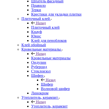
Шпатель фасадный
Правило
Терки
Крестики для укладки плитки
Плиточный клей
Назад
Плиточный клей
Кнауф
Юнис
Клей для пеноблоков
Клей обойный
Кровельные материалы
Назад
Кровельные материалы
Ондулин
Рубероид
Стеклоизол
Шифер
Назад
Шифер
Волновой шифер
Линокром
Утеплитель, керамзит
Назад
Утеплитель, керамзит