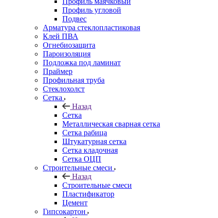
Профиль маячковый
Профиль угловой
Подвес
Арматура стеклопластиковая
Клей ПВА
Огнебиозащита
Пароизоляция
Подложка под ламинат
Праймер
Профильная труба
Стеклохолст
Сетка
Назад
Сетка
Металлическая сварная сетка
Сетка рабица
Штукатурная сетка
Сетка кладочная
Сетка ОЦП
Строительные смеси
Назад
Строительные смеси
Пластификатор
Цемент
Гипсокартон