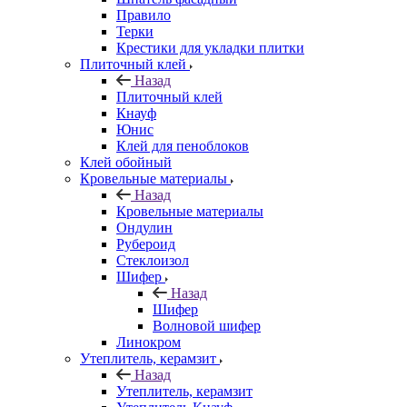
Правило
Терки
Крестики для укладки плитки
Плиточный клей
Назад
Плиточный клей
Кнауф
Юнис
Клей для пеноблоков
Клей обойный
Кровельные материалы
Назад
Кровельные материалы
Ондулин
Рубероид
Стеклоизол
Шифер
Назад
Шифер
Волновой шифер
Линокром
Утеплитель, керамзит
Назад
Утеплитель, керамзит