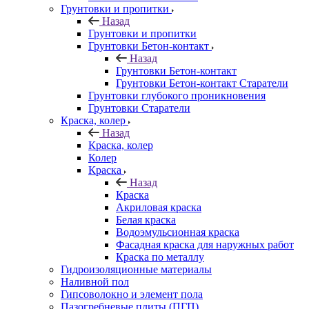
Грунтовки и пропитки
Назад
Грунтовки и пропитки
Грунтовки Бетон-контакт
Назад
Грунтовки Бетон-контакт
Грунтовки Бетон-контакт Старатели
Грунтовки глубокого проникновения
Грунтовки Старатели
Краска, колер
Назад
Краска, колер
Колер
Краска
Назад
Краска
Акриловая краска
Белая краска
Водоэмульсионная краска
Фасадная краска для наружных работ
Краска по металлу
Гидроизоляционные материалы
Наливной пол
Гипсоволокно и элемент пола
Пазогребневые плиты (ПГП)