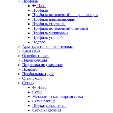
Профиль
Назад
Профиль
Профиль потолочный направляющий
Профиль направляющий
Профиль стоечный
Профиль потолочный стоечный
Профиль маячковый
Профиль угловой
Подвес
Арматура стеклопластиковая
Клей ПВА
Огнебиозащита
Пароизоляция
Подложка под ламинат
Праймер
Профильная труба
Стеклохолст
Сетка
Назад
Сетка
Металлическая сварная сетка
Сетка рабица
Штукатурная сетка
Сетка кладочная