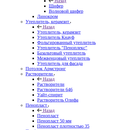
Назад
Шифер
Волновой шифер
Линокром
Утеплитель, керамзит
Назад
Утеплитель, керамзит
Утеплитель Кнауф
Фольгированный утеплитель
Утеплитель "Пеноплекс"
Базальтовый утеплитель
Межвенцовый утеплитель
Утеплитель для фасада
Потолок Армстронг
Растворители
Назад
Растворители
Растворители 646
Уайт-спирит
Растворитель Олифа
Пенопласт
Назад
Пенопласт
Пенопласт 50 мм
Пенопласт плотностью 35