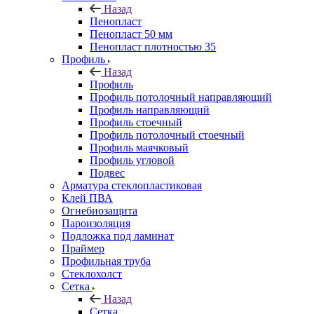
Назад
Пенопласт
Пенопласт 50 мм
Пенопласт плотностью 35
Профиль
Назад
Профиль
Профиль потолочный направляющий
Профиль направляющий
Профиль стоечный
Профиль потолочный стоечный
Профиль маячковый
Профиль угловой
Подвес
Арматура стеклопластиковая
Клей ПВА
Огнебиозащита
Пароизоляция
Подложка под ламинат
Праймер
Профильная труба
Стеклохолст
Сетка
Назад
Сетка