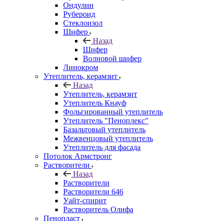
Ондулин
Рубероид
Стеклоизол
Шифер
Назад
Шифер
Волновой шифер
Линокром
Утеплитель, керамзит
Назад
Утеплитель, керамзит
Утеплитель Кнауф
Фольгированный утеплитель
Утеплитель "Пеноплекс"
Базальтовый утеплитель
Межвенцовый утеплитель
Утеплитель для фасада
Потолок Армстронг
Растворители
Назад
Растворители
Растворители 646
Уайт-спирит
Растворитель Олифа
Пенопласт