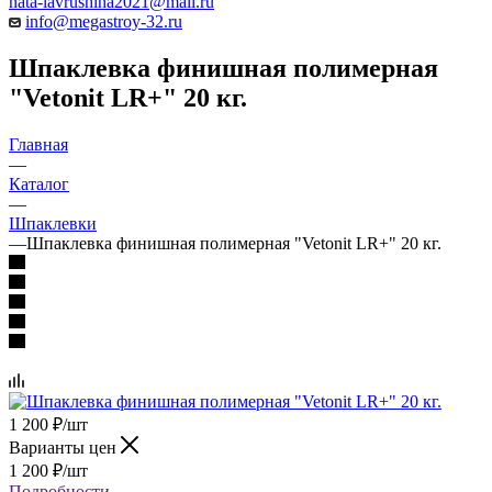
nata-lavrushina2021@mail.ru
info@megastroy-32.ru
Шпаклевка финишная полимерная
"Vetonit LR+" 20 кг.
Главная
—
Каталог
—
Шпаклевки
—
Шпаклевка финишная полимерная "Vetonit LR+" 20 кг.
1 200
₽
/шт
Варианты цен
1 200
₽
/шт
Подробности