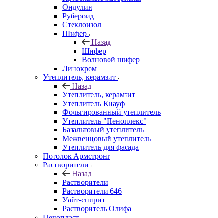
Ондулин
Рубероид
Стеклоизол
Шифер
Назад
Шифер
Волновой шифер
Линокром
Утеплитель, керамзит
Назад
Утеплитель, керамзит
Утеплитель Кнауф
Фольгированный утеплитель
Утеплитель "Пеноплекс"
Базальтовый утеплитель
Межвенцовый утеплитель
Утеплитель для фасада
Потолок Армстронг
Растворители
Назад
Растворители
Растворители 646
Уайт-спирит
Растворитель Олифа
Пенопласт