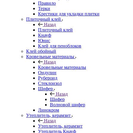
Правило
Терки
Крестики для укладки плитки
Плиточный клей
Назад
Плиточный клей
Кнауф
Юнис
Клей для пеноблоков
Клей обойный
Кровельные материалы
Назад
Кровельные материалы
Ондулин
Рубероид
Стеклоизол
Шифер
Назад
Шифер
Волновой шифер
Линокром
Утеплитель, керамзит
Назад
Утеплитель, керамзит
Утеплитель Кнауф