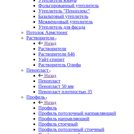
Утеплитель Кнауф
Фольгированный утеплитель
Утеплитель "Пеноплекс"
Базальтовый утеплитель
Межвенцовый утеплитель
Утеплитель для фасада
Потолок Армстронг
Растворители
Назад
Растворители
Растворители 646
Уайт-спирит
Растворитель Олифа
Пенопласт
Назад
Пенопласт
Пенопласт 50 мм
Пенопласт плотностью 35
Профиль
Назад
Профиль
Профиль потолочный направляющий
Профиль направляющий
Профиль стоечный
Профиль потолочный стоечный