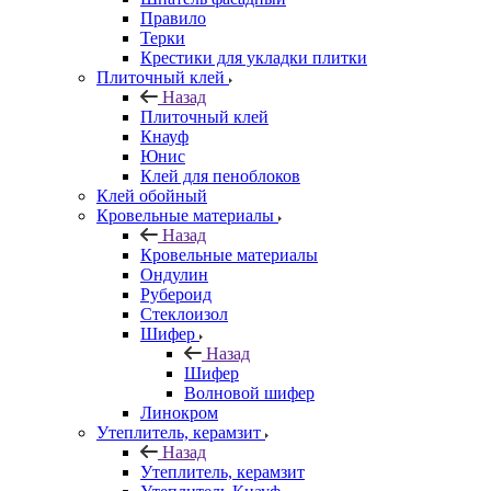
Правило
Терки
Крестики для укладки плитки
Плиточный клей
Назад
Плиточный клей
Кнауф
Юнис
Клей для пеноблоков
Клей обойный
Кровельные материалы
Назад
Кровельные материалы
Ондулин
Рубероид
Стеклоизол
Шифер
Назад
Шифер
Волновой шифер
Линокром
Утеплитель, керамзит
Назад
Утеплитель, керамзит