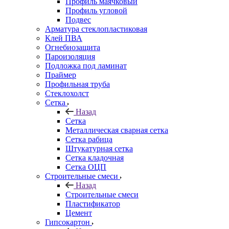
Профиль маячковый
Профиль угловой
Подвес
Арматура стеклопластиковая
Клей ПВА
Огнебиозащита
Пароизоляция
Подложка под ламинат
Праймер
Профильная труба
Стеклохолст
Сетка
Назад
Сетка
Металлическая сварная сетка
Сетка рабица
Штукатурная сетка
Сетка кладочная
Сетка ОЦП
Строительные смеси
Назад
Строительные смеси
Пластификатор
Цемент
Гипсокартон